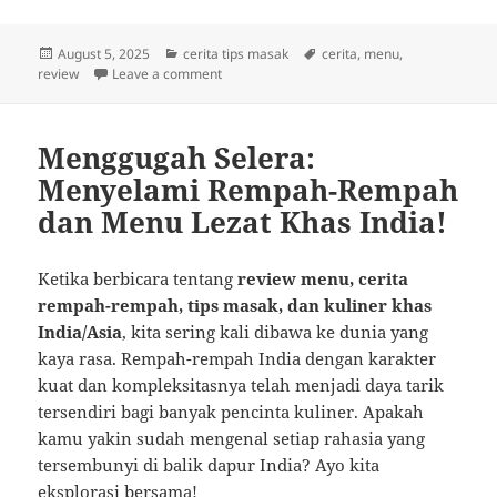
Posted
Categories
Tags
August 5, 2025
cerita tips masak
cerita
,
menu
,
on
on Mencicipi India: Cerita Rempah dan Tips
review
Leave a comment
Menggugah Selera:
Menyelami Rempah-Rempah
dan Menu Lezat Khas India!
Ketika berbicara tentang
review menu, cerita
rempah-rempah, tips masak, dan kuliner khas
India/Asia
, kita sering kali dibawa ke dunia yang
kaya rasa. Rempah-rempah India dengan karakter
kuat dan kompleksitasnya telah menjadi daya tarik
tersendiri bagi banyak pencinta kuliner. Apakah
kamu yakin sudah mengenal setiap rahasia yang
tersembunyi di balik dapur India? Ayo kita
eksplorasi bersama!