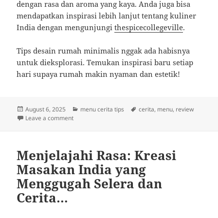
dengan rasa dan aroma yang kaya. Anda juga bisa
mendapatkan inspirasi lebih lanjut tentang kuliner
India dengan mengunjungi
thespicecollegeville
.
Tips desain rumah minimalis nggak ada habisnya
untuk dieksplorasi. Temukan inspirasi baru setiap
hari supaya rumah makin nyaman dan estetik!
Posted
Categories
Tags
August 6, 2025
menu cerita tips
cerita
,
menu
,
review
on
on Menjelajahi Rasa: Menggali Rempah dan Menu Kh
Leave a comment
Menjelajahi Rasa: Kreasi
Masakan India yang
Menggugah Selera dan
Cerita…