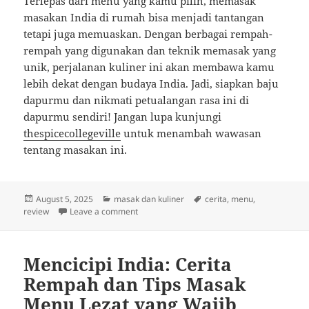
Terlepas dari menu yang kamu pilih, memasak
masakan India di rumah bisa menjadi tantangan
tetapi juga memuaskan. Dengan berbagai rempah-
rempah yang digunakan dan teknik memasak yang
unik, perjalanan kuliner ini akan membawa kamu
lebih dekat dengan budaya India. Jadi, siapkan baju
dapurmu dan nikmati petualangan rasa ini di
dapurmu sendiri! Jangan lupa kunjungi
thespicecollegeville
untuk menambah wawasan
tentang masakan ini.
Posted
Categories
Tags
August 5, 2025
masak dan kuliner
cerita
,
menu
,
on
on Menjelajahi Rasa: Kreasi Masakan India
review
Leave a comment
Mencicipi India: Cerita
Rempah dan Tips Masak
Menu Lezat yang Wajib