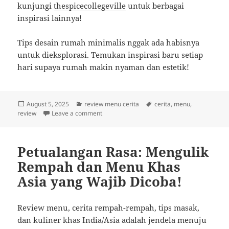
kunjungi
thespicecollegeville
untuk berbagai
inspirasi lainnya!
Tips desain rumah minimalis nggak ada habisnya
untuk dieksplorasi. Temukan inspirasi baru setiap
hari supaya rumah makin nyaman dan estetik!
Posted
Categories
Tags
August 5, 2025
review menu cerita
cerita
,
menu
,
on
on Menggugah Selera: Menyelami Rempah-R
review
Leave a comment
Petualangan Rasa: Mengulik
Rempah dan Menu Khas
Asia yang Wajib Dicoba!
Review menu, cerita rempah-rempah, tips masak,
dan kuliner khas India/Asia adalah jendela menuju