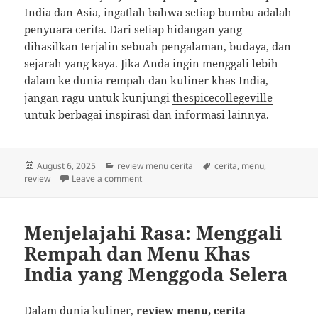
India dan Asia, ingatlah bahwa setiap bumbu adalah
penyuara cerita. Dari setiap hidangan yang
dihasilkan terjalin sebuah pengalaman, budaya, dan
sejarah yang kaya. Jika Anda ingin menggali lebih
dalam ke dunia rempah dan kuliner khas India,
jangan ragu untuk kunjungi
thespicecollegeville
untuk berbagai inspirasi dan informasi lainnya.
Posted
Categories
Tags
August 6, 2025
review menu cerita
cerita
,
menu
,
on
on Menjelajahi Rasa: Cerita Rempah dan Men
review
Leave a comment
Menjelajahi Rasa: Menggali
Rempah dan Menu Khas
India yang Menggoda Selera
Dalam dunia kuliner,
review menu, cerita