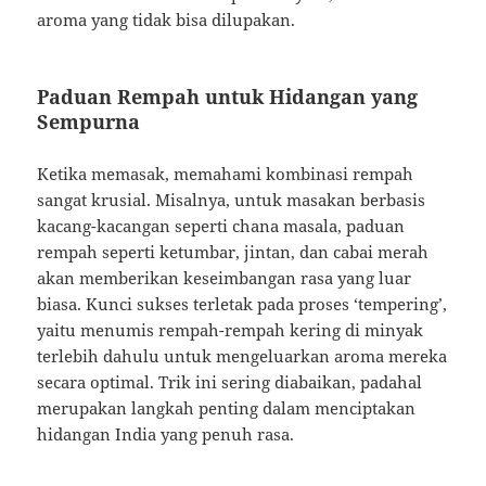
aroma yang tidak bisa dilupakan.
Paduan Rempah untuk Hidangan yang
Sempurna
Ketika memasak, memahami kombinasi rempah
sangat krusial. Misalnya, untuk masakan berbasis
kacang-kacangan seperti chana masala, paduan
rempah seperti ketumbar, jintan, dan cabai merah
akan memberikan keseimbangan rasa yang luar
biasa. Kunci sukses terletak pada proses ‘tempering’,
yaitu menumis rempah-rempah kering di minyak
terlebih dahulu untuk mengeluarkan aroma mereka
secara optimal. Trik ini sering diabaikan, padahal
merupakan langkah penting dalam menciptakan
hidangan India yang penuh rasa.