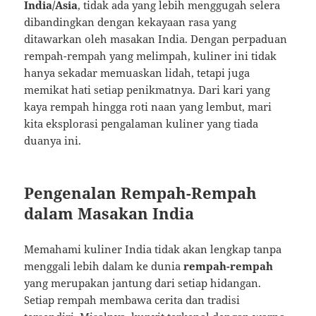
India/Asia
, tidak ada yang lebih menggugah selera
dibandingkan dengan kekayaan rasa yang
ditawarkan oleh masakan India. Dengan perpaduan
rempah-rempah yang melimpah, kuliner ini tidak
hanya sekadar memuaskan lidah, tetapi juga
memikat hati setiap penikmatnya. Dari kari yang
kaya rempah hingga roti naan yang lembut, mari
kita eksplorasi pengalaman kuliner yang tiada
duanya ini.
Pengenalan Rempah-Rempah
dalam Masakan India
Memahami kuliner India tidak akan lengkap tanpa
menggali lebih dalam ke dunia
rempah-rempah
yang merupakan jantung dari setiap hidangan.
Setiap rempah membawa cerita dan tradisi