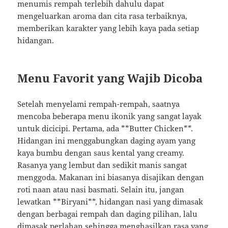
menumis rempah terlebih dahulu dapat
mengeluarkan aroma dan cita rasa terbaiknya,
memberikan karakter yang lebih kaya pada setiap
hidangan.
Menu Favorit yang Wajib Dicoba
Setelah menyelami rempah-rempah, saatnya
mencoba beberapa menu ikonik yang sangat layak
untuk dicicipi. Pertama, ada **Butter Chicken**.
Hidangan ini menggabungkan daging ayam yang
kaya bumbu dengan saus kental yang creamy.
Rasanya yang lembut dan sedikit manis sangat
menggoda. Makanan ini biasanya disajikan dengan
roti naan atau nasi basmati. Selain itu, jangan
lewatkan **Biryani**, hidangan nasi yang dimasak
dengan berbagai rempah dan daging pilihan, lalu
dimasak perlahan sehingga menghasilkan rasa yang