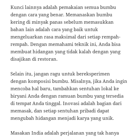
Kunci lainnya adalah pemakaian semua bumbu
dengan cara yang benar. Memanaskan bumbu
kering di minyak panas sebelum memasukkan
bahan lain adalah cara yang baik untuk
mengeluarkan rasa maksimal dari setiap rempah-
rempah. Dengan memahami teknik ini, Anda bisa
membuat hidangan yang tidak kalah dengan yang
disajikan di restoran.
Selain itu, jangan ragu untuk bereksperimen
dengan komposisi bumbu. Misalnya, jika Anda ingin
mencoba hal baru, tambahkan sentuhan lokal ke
biryani Anda dengan ramuan bumbu yang tersedia
di tempat Anda tinggal. Inovasi adalah bagian dari
memasak, dan setiap sentuhan pribadi dapat
mengubah hidangan menjadi karya yang unik.
Masakan India adalah perjalanan yang tak hanya