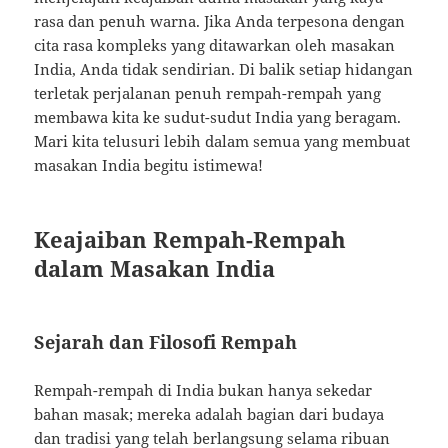
rasa dan penuh warna. Jika Anda terpesona dengan
cita rasa kompleks yang ditawarkan oleh masakan
India, Anda tidak sendirian. Di balik setiap hidangan
terletak perjalanan penuh rempah-rempah yang
membawa kita ke sudut-sudut India yang beragam.
Mari kita telusuri lebih dalam semua yang membuat
masakan India begitu istimewa!
Keajaiban Rempah-Rempah
dalam Masakan India
Sejarah dan Filosofi Rempah
Rempah-rempah di India bukan hanya sekedar
bahan masak; mereka adalah bagian dari budaya
dan tradisi yang telah berlangsung selama ribuan