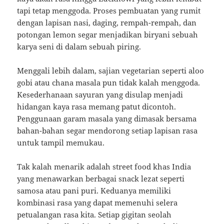
tapi tetap menggoda. Proses pembuatan yang rumit
dengan lapisan nasi, daging, rempah-rempah, dan
potongan lemon segar menjadikan biryani sebuah
karya seni di dalam sebuah piring.
Menggali lebih dalam, sajian vegetarian seperti aloo
gobi atau chana masala pun tidak kalah menggoda.
Kesederhanaan sayuran yang disulap menjadi
hidangan kaya rasa memang patut dicontoh.
Penggunaan garam masala yang dimasak bersama
bahan-bahan segar mendorong setiap lapisan rasa
untuk tampil memukau.
Tak kalah menarik adalah street food khas India
yang menawarkan berbagai snack lezat seperti
samosa atau pani puri. Keduanya memiliki
kombinasi rasa yang dapat memenuhi selera
petualangan rasa kita. Setiap gigitan seolah