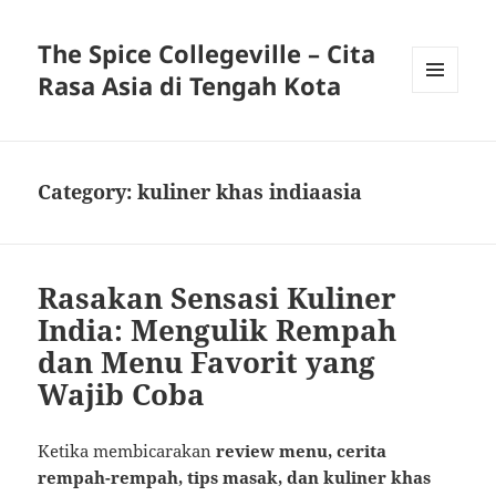
The Spice Collegeville – Cita
Rasa Asia di Tengah Kota
MENU
AND
WIDGETS
Category:
kuliner khas indiaasia
Rasakan Sensasi Kuliner
India: Mengulik Rempah
dan Menu Favorit yang
Wajib Coba
Ketika membicarakan
review menu, cerita
rempah-rempah, tips masak, dan kuliner khas