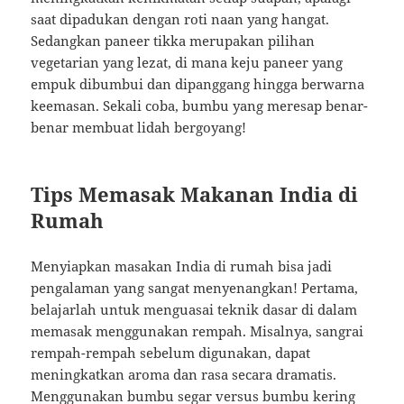
saat dipadukan dengan roti naan yang hangat.
Sedangkan paneer tikka merupakan pilihan
vegetarian yang lezat, di mana keju paneer yang
empuk dibumbui dan dipanggang hingga berwarna
keemasan. Sekali coba, bumbu yang meresap benar-
benar membuat lidah bergoyang!
Tips Memasak Makanan India di
Rumah
Menyiapkan masakan India di rumah bisa jadi
pengalaman yang sangat menyenangkan! Pertama,
belajarlah untuk menguasai teknik dasar di dalam
memasak menggunakan rempah. Misalnya, sangrai
rempah-rempah sebelum digunakan, dapat
meningkatkan aroma dan rasa secara dramatis.
Menggunakan bumbu segar versus bumbu kering