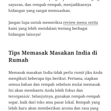
sayuran, dan rempah-rempah, menjadikannya
hidangan yang sangat memuaskan.
Jangan lupa untuk memeriksa
review menu cerita
kami yang lebih mendalam tentang berbagai
hidangan lainnya!
Tips Memasak Masakan India di
Rumah
Memasak masakan India tidak perlu rumit jika Anda
mengikuti beberapa tips berikut. Pertama, siapkan
semua bahan dan rempah sebelum mulai memasak.
Ini akan membantu Anda lebih fokus dan
terorganisir. Selanjutnya, gunakan rempah-rempah
segar, baik dari toko atau pasar lokal. Rempah yang
lebih baru akan memberikan aroma dan rasa yang