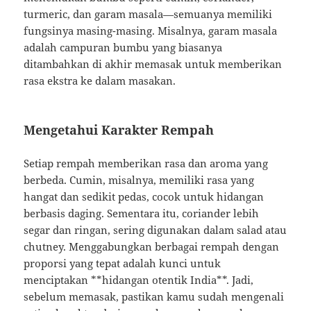
turmeric, dan garam masala—semuanya memiliki
fungsinya masing-masing. Misalnya, garam masala
adalah campuran bumbu yang biasanya
ditambahkan di akhir memasak untuk memberikan
rasa ekstra ke dalam masakan.
Mengetahui Karakter Rempah
Setiap rempah memberikan rasa dan aroma yang
berbeda. Cumin, misalnya, memiliki rasa yang
hangat dan sedikit pedas, cocok untuk hidangan
berbasis daging. Sementara itu, coriander lebih
segar dan ringan, sering digunakan dalam salad atau
chutney. Menggabungkan berbagai rempah dengan
proporsi yang tepat adalah kunci untuk
menciptakan **hidangan otentik India**. Jadi,
sebelum memasak, pastikan kamu sudah mengenali