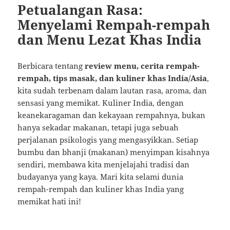
Petualangan Rasa:
Menyelami Rempah-rempah
dan Menu Lezat Khas India
Berbicara tentang
review menu, cerita rempah-
rempah, tips masak, dan kuliner khas India/Asia
,
kita sudah terbenam dalam lautan rasa, aroma, dan
sensasi yang memikat. Kuliner India, dengan
keanekaragaman dan kekayaan rempahnya, bukan
hanya sekadar makanan, tetapi juga sebuah
perjalanan psikologis yang mengasyikkan. Setiap
bumbu dan bhanji (makanan) menyimpan kisahnya
sendiri, membawa kita menjelajahi tradisi dan
budayanya yang kaya. Mari kita selami dunia
rempah-rempah dan kuliner khas India yang
memikat hati ini!