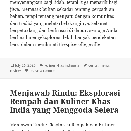
menyenangkan bagi lidah, tetapi juga menarik bagi
jiwa. Memasak bukan sekadar tentang perpaduan
bahan, tetapi tentang menyatu dengan komunitas
dan tradisi yang melatarbelakanginya. Selamat
berpetualang dan berkreasi di dapur, semoga Anda
berhasil mengeksplorasi lebih banyak pendekatan
baru dalam menikmati
thespicecollegeville
!
Posted
Categories
Tags
July 26, 2025
kuliner khas indiaasia
cerita
,
menu
,
on
on Petualangan Rasa: Menyelami Rempah-r
review
Leave a comment
Menjawab Rindu: Eksplorasi
Rempah dan Kuliner Khas
India yang Menggoda Selera
Menjawab Rindu: Eksplorasi Rempah dan Kuliner