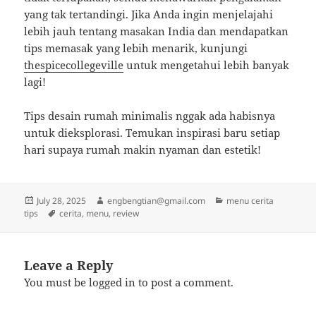
yang tak tertandingi. Jika Anda ingin menjelajahi
lebih jauh tentang masakan India dan mendapatkan
tips memasak yang lebih menarik, kunjungi
thespicecollegeville
untuk mengetahui lebih banyak
lagi!
Tips desain rumah minimalis nggak ada habisnya
untuk dieksplorasi. Temukan inspirasi baru setiap
hari supaya rumah makin nyaman dan estetik!
Posted
Author
Categories
July 28, 2025
engbengtian@gmail.com
menu cerita
on
Tags
tips
cerita
,
menu
,
review
Leave a Reply
You must be
logged in
to post a comment.