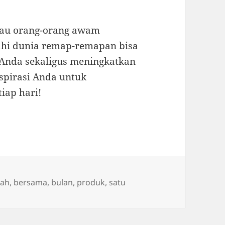
tau orang-orang awam
ahi dunia remap-remapan bisa
 Anda sekaligus meningkatkan
nspirasi Anda untuk
iap hari!
kah
,
bersama
,
bulan
,
produk
,
satu