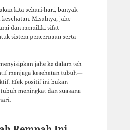
kan kita sehari-hari, banyak
 kesehatan. Misalnya, jahe
lami dan memiliki sifat
ntuk sistem pencernaan serta
 menyisipkan jahe ke dalam teh
entif menjaga kesehatan tubuh—
if. Efek positif ini bukan
an tubuh meningkat dan suasana
hari.
kah Rempah Ini