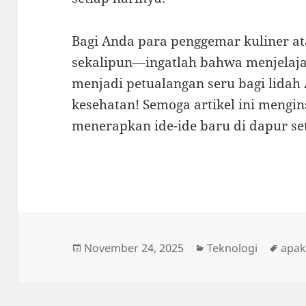
Bagi Anda para penggemar kuliner a
sekalipun—ingatlah bahwa menjelaj
menjadi petualangan seru bagi lidah
kesehatan! Semoga artikel ini mengi
menerapkan ide-ide baru di dapur set
Posted
Categories
Tags
November 24, 2025
Teknologi
apa
on