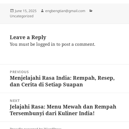
Posted
Author
Categories
June 15, 2025
engbengtian@gmail.com
on
Uncategorized
Leave a Reply
You must be
logged in
to post a comment.
Post
PREVIOUS
navigation
Menjelajahi Rasa India: Rempah, Resep,
Previous
dan Cerita di Setiap Suapan
post:
NEXT
Jelajahi Rasa: Menu Mewah dan Rempah
Next
Tersembunyi dari Kuliner India!
post: