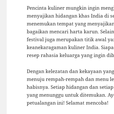
Pencinta kuliner mungkin ingin meng
menyajikan hidangan khas India di s
menemukan tempat yang menyajikan
bagaikan mencari harta karun. Selain
festival juga merupakan titik awal y
keanekaragaman kuliner India. Siap
resep rahasia keluarga yang ingin di
Dengan kelezatan dan kekayaan yang
menuju rempah-rempah dan menu leza
habisnya. Setiap hidangan dan setia
yang menunggu untuk ditemukan. Ayo
petualangan ini! Selamat mencoba!