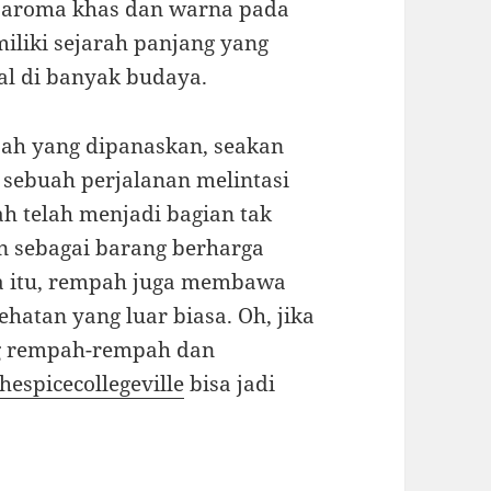
 aroma khas dan warna pada
iliki sejarah panjang yang
al di banyak budaya.
pah yang dipanaskan, seakan
 sebuah perjalanan melintasi
h telah menjadi bagian tak
n sebagai barang berharga
ya itu, rempah juga membawa
hatan yang luar biasa. Oh, jika
ng rempah-rempah dan
thespicecollegeville
bisa jadi