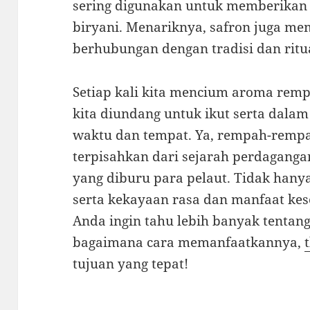
sering digunakan untuk memberikan
biryani. Menariknya, safron juga mem
berhubungan dengan tradisi dan ritu
Setiap kali kita mencium aroma rem
kita diundang untuk ikut serta dalam
waktu dan tempat. Ya, rempah-rempa
terpisahkan dari sejarah perdaganga
yang diburu para pelaut. Tidak han
serta kekayaan rasa dan manfaat kese
Anda ingin tahu lebih banyak tenta
bagaimana cara memanfaatkannya,
tujuan yang tepat!