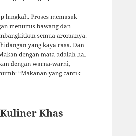
ap langkah. Proses memasak
ngan menumis bawang dan
mbangkitkan semua aromanya.
 hidangan yang kaya rasa. Dan
. Makan dengan mata adalah hal
akan dengan warna-warni,
 thumb: “Makanan yang cantik
uliner Khas