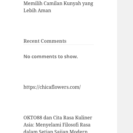
Memilih Camilan Kunyah yang
Lebih Aman
Recent Comments
No comments to show.
https://chicaflowers.com/
OKTO88 dan Cita Rasa Kuliner
Asia: Menyelami Filosofi Rasa
dalam Setiap Sajian Modern