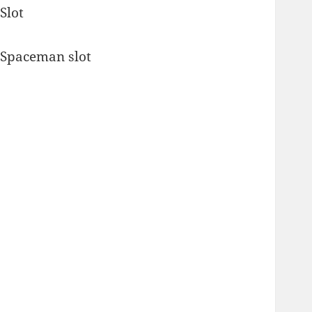
Slot
Spaceman slot