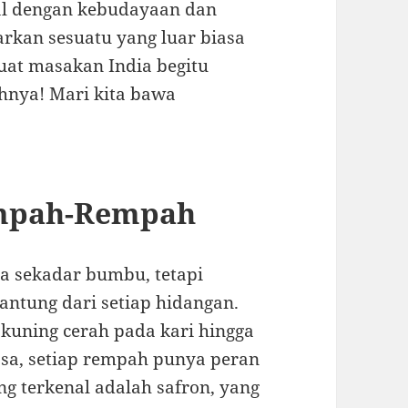
nal dengan kebudayaan dan
arkan sesuatu yang luar biasa
uat masakan India begitu
hnya! Mari kita bawa
empah-Rempah
a sekadar bumbu, tetapi
jantung dari setiap hidangan.
kuning cerah pada kari hingga
sa, setiap rempah punya peran
ng terkenal adalah safron, yang