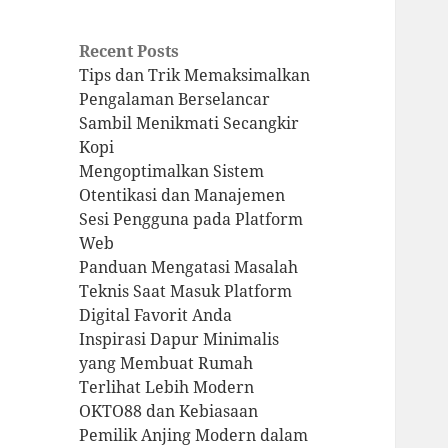
Recent Posts
Tips dan Trik Memaksimalkan
Pengalaman Berselancar
Sambil Menikmati Secangkir
Kopi
Mengoptimalkan Sistem
Otentikasi dan Manajemen
Sesi Pengguna pada Platform
Web
Panduan Mengatasi Masalah
Teknis Saat Masuk Platform
Digital Favorit Anda
Inspirasi Dapur Minimalis
yang Membuat Rumah
Terlihat Lebih Modern
OKTO88 dan Kebiasaan
Pemilik Anjing Modern dalam