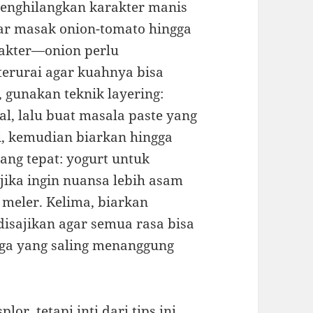
menghilangkan karakter manis
sar masak onion-tomato hingga
rakter—onion perlu
terurai agar kuahnya bisa
 gunakan teknik layering:
l, lalu buat masala paste yang
, kemudian biarkan hingga
ang tepat: yogurt untuk
jika ingin nuansa lebih asam
 meler. Kelima, biarkan
disajikan agar semua rasa bisa
rga yang saling menanggung
or, tetapi inti dari tips ini