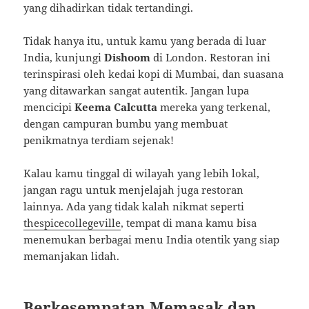
yang dihadirkan tidak tertandingi.
Tidak hanya itu, untuk kamu yang berada di luar
India, kunjungi
Dishoom
di London. Restoran ini
terinspirasi oleh kedai kopi di Mumbai, dan suasana
yang ditawarkan sangat autentik. Jangan lupa
mencicipi
Keema Calcutta
mereka yang terkenal,
dengan campuran bumbu yang membuat
penikmatnya terdiam sejenak!
Kalau kamu tinggal di wilayah yang lebih lokal,
jangan ragu untuk menjelajah juga restoran
lainnya. Ada yang tidak kalah nikmat seperti
thespicecollegeville
, tempat di mana kamu bisa
menemukan berbagai menu India otentik yang siap
memanjakan lidah.
Berkesempatan Memasak dan