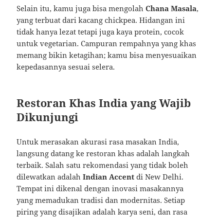
Selain itu, kamu juga bisa mengolah
Chana Masala
,
yang terbuat dari kacang chickpea. Hidangan ini
tidak hanya lezat tetapi juga kaya protein, cocok
untuk vegetarian. Campuran rempahnya yang khas
memang bikin ketagihan; kamu bisa menyesuaikan
kepedasannya sesuai selera.
Restoran Khas India yang Wajib
Dikunjungi
Untuk merasakan akurasi rasa masakan India,
langsung datang ke restoran khas adalah langkah
terbaik. Salah satu rekomendasi yang tidak boleh
dilewatkan adalah
Indian Accent
di New Delhi.
Tempat ini dikenal dengan inovasi masakannya
yang memadukan tradisi dan modernitas. Setiap
piring yang disajikan adalah karya seni, dan rasa