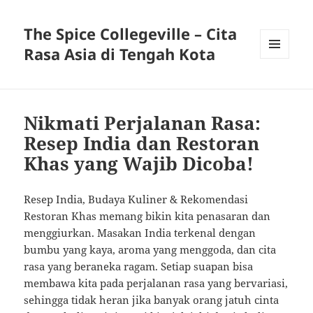
The Spice Collegeville – Cita
Rasa Asia di Tengah Kota
MENU
AND
WIDGETS
Nikmati Perjalanan Rasa:
Resep India dan Restoran
Khas yang Wajib Dicoba!
Resep India, Budaya Kuliner & Rekomendasi
Restoran Khas memang bikin kita penasaran dan
menggiurkan. Masakan India terkenal dengan
bumbu yang kaya, aroma yang menggoda, dan cita
rasa yang beraneka ragam. Setiap suapan bisa
membawa kita pada perjalanan rasa yang bervariasi,
sehingga tidak heran jika banyak orang jatuh cinta