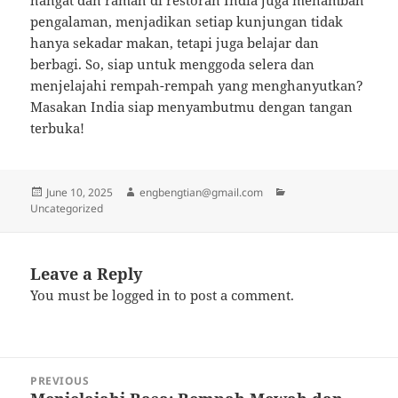
hangat dan ramah di restoran India juga menambah
pengalaman, menjadikan setiap kunjungan tidak
hanya sekadar makan, tetapi juga belajar dan
berbagi. So, siap untuk menggoda selera dan
menjelajahi rempah-rempah yang menghanyutkan?
Masakan India siap menyambutmu dengan tangan
terbuka!
Posted
Author
Categories
June 10, 2025
engbengtian@gmail.com
on
Uncategorized
Leave a Reply
You must be
logged in
to post a comment.
Post
PREVIOUS
navigation