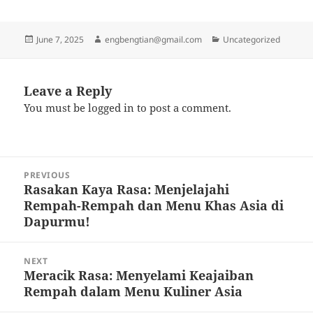
Posted
Author
Categories
June 7, 2025
engbengtian@gmail.com
Uncategorized
on
Leave a Reply
You must be
logged in
to post a comment.
Post
PREVIOUS
navigation
Rasakan Kaya Rasa: Menjelajahi
Previous
Rempah-Rempah dan Menu Khas Asia di
post:
Dapurmu!
NEXT
Meracik Rasa: Menyelami Keajaiban
Next
Rempah dalam Menu Kuliner Asia
post: