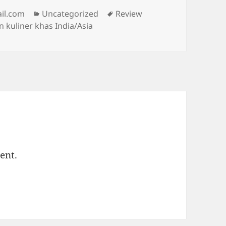
Categories
Tags
il.com
Uncategorized
Review
 kuliner khas India/Asia
ent.