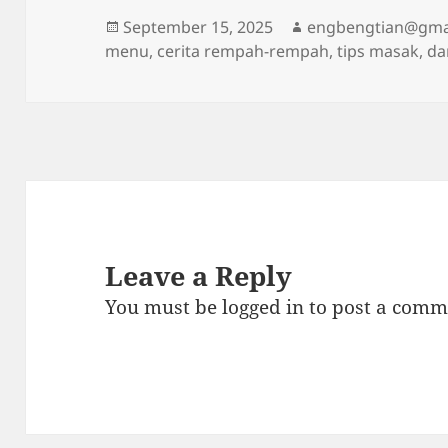
Posted
Author
September 15, 2025
engbengtian@gma
on
menu, cerita rempah-rempah, tips masak, dan
Leave a Reply
You must be
logged in
to post a comm