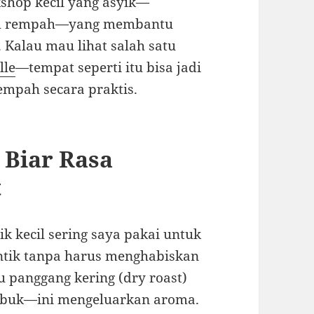
hop kecil yang asyik—
lah rempah—yang membantu
alau mau lihat salah satu
lle
—tempat seperti itu bisa jadi
rempah secara praktis.
 Biar Rasa
t
ik kecil sering saya pakai untuk
ntik tanpa harus menghabiskan
u panggang kering (dry roast)
umbuk—ini mengeluarkan aroma.