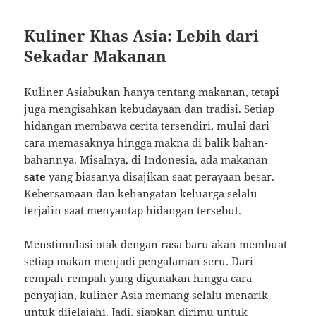
Kuliner Khas Asia: Lebih dari
Sekadar Makanan
Kuliner Asiabukan hanya tentang makanan, tetapi
juga mengisahkan kebudayaan dan tradisi. Setiap
hidangan membawa cerita tersendiri, mulai dari
cara memasaknya hingga makna di balik bahan-
bahannya. Misalnya, di Indonesia, ada makanan
sate
yang biasanya disajikan saat perayaan besar.
Kebersamaan dan kehangatan keluarga selalu
terjalin saat menyantap hidangan tersebut.
Menstimulasi otak dengan rasa baru akan membuat
setiap makan menjadi pengalaman seru. Dari
rempah-rempah yang digunakan hingga cara
penyajian, kuliner Asia memang selalu menarik
untuk dijelajahi. Jadi, siapkan dirimu untuk