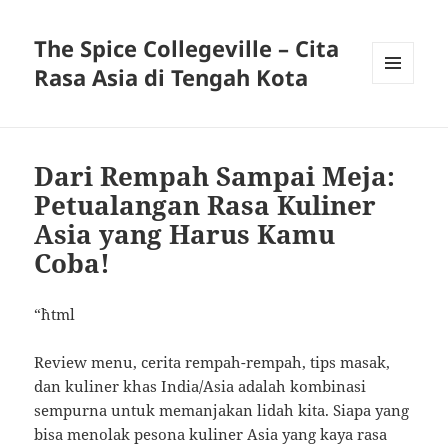
The Spice Collegeville – Cita
Rasa Asia di Tengah Kota
MENU
AND
WIDGETS
Dari Rempah Sampai Meja:
Petualangan Rasa Kuliner
Asia yang Harus Kamu
Coba!
“`html
Review menu, cerita rempah-rempah, tips masak,
dan kuliner khas India/Asia adalah kombinasi
sempurna untuk memanjakan lidah kita. Siapa yang
bisa menolak pesona kuliner Asia yang kaya rasa