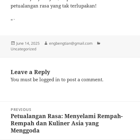
petualangan rasa yang tak terlupakan!
“`
Posted
Author
Categories
June 14, 2025
engbengtian@gmail.com
on
Uncategorized
Leave a Reply
You must be
logged in
to post a comment.
Post
PREVIOUS
navigation
Petualangan Rasa: Menyelami Rempah-
Previous
Rempah dan Kuliner Asia yang
post:
Menggoda