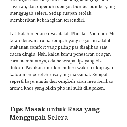
sayuran, dan dipenuhi dengan bumbu-bumbu yang
menggugah selera. Setiap suapan seolah
memberikan kebahagiaan tersendiri.
Tak kalah menariknya adalah
Pho
dari Vietnam. Mi
kuah dengan aroma rempah yang segar ini adalah
makanan comfort yang paling pas disajikan saat
cuaca dingin. Nah, kalau kamu penasaran dengan
cara membuatnya, ada beberapa tips yang bisa
diikuti. Pastikan untuk memberi waktu cukup agar
kaldu memperoleh rasa yang maksimal. Rempah
seperti kayu manis dan cengkeh akan memberikan
aroma khas yang bikin pho ini sulit dilupakan.
Tips Masak untuk Rasa yang
Menggugah Selera